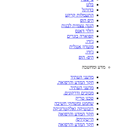
בלט
כדורגל
התעמלות קרקע
היפ הופ
הגנה עצמית לבנות
רולר דאנס
קפוארה בוגרים
ג'ודו.
מועדון אנגלית
ג'ודו.
היפ- הופ
מדע ומחשבה
מדעני העתיד
חקר המדע והרפואה.
מדעני העתיד.
מבוכים ודרקונים.
טכנו טריק
שחמט ומשחקי חשיבה
רובוטיקה ואלקטרוניקה
חקר המדע והרפואה
הייטקידס/
חקר המדע והרפואה