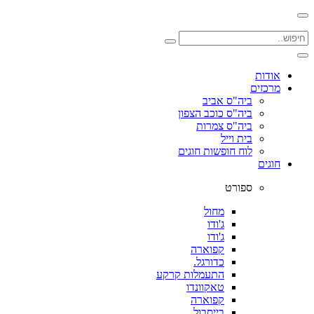
אודות
מרכזים
ביה"ס אביב
ביה"ס כוכב הצפון
ביה"ס צמרות
בית וייל
לוח חופשות חוגים
חוגים
ספורט
מחול
ג'ודו
ג'ודו
קפוארה
כדורגל.
התעמלות קרקע
טאקוונדו
קפוארה
בייסבול