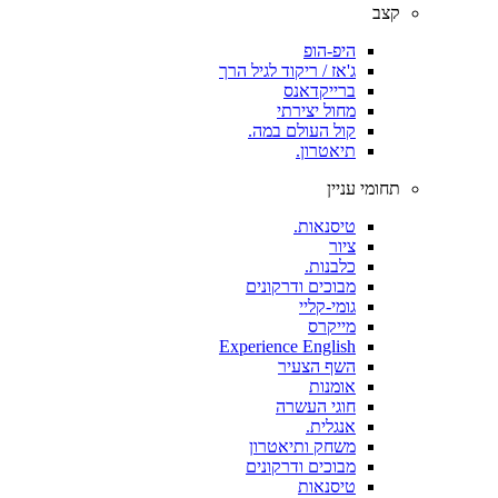
קצב
היפ-הופ
ג'אז / ריקוד לגיל הרך
ברייקדאנס
מחול יצירתי
קול העולם במה.
תיאטרון.
תחומי עניין
טיסנאות.
ציור
כלבנות.
מבוכים ודרקונים
גומי-קליי
מייקרס
Experience English
השף הצעיר
אומנות
חוגי העשרה
אנגלית.
משחק ותיאטרון
מבוכים ודרקונים
טיסנאות