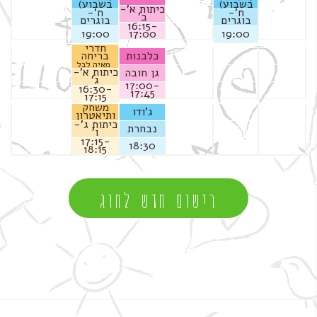
בשבוע)
בשבוע)
כיתות א'-
ח'-
ח'-
ב'
בוגרים
בוגרים
16:15-
19:00
17:00
19:00
חדרי
כלבנות
בריחה
מאיה לבל
כיתות א'-
גן חובה
ג'
17:00-
16:30-
17:45
17:15
משחק
ג'ודו
ותיאטרון
כיתות ג'-
נבחרת
ו'
17:15-
18:30
18:15
רישום חדש לחוג