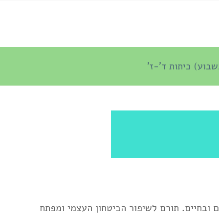
שבוע) כיתות ד'-ז'
ם ובחיים. תורם לשיפור הביטחון העצמי ומפתח