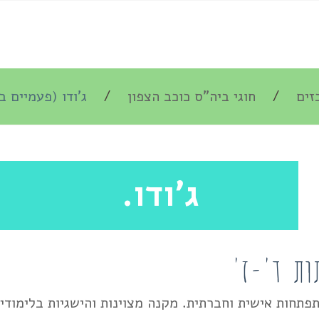
זים
חוגי ביה"ס כוכב הצפון
ג'ודו (פעמיים ב
ג'ודו.
ות ד'-ז'
תפתחות אישית וחברתית. מקנה מצוינות והישגיות בלימודי