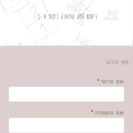
רישום לחוג קפוארה כיתות א'-ב'
פרטי הילד/ה
שם פרטי
שם משפחה