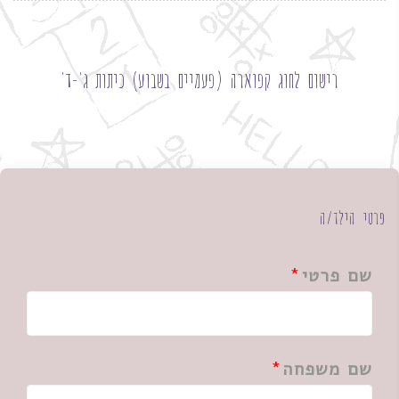
רישום לחוג קפוארה (פעמיים בשבוע) כיתות ג'-ד'
פרטי הילד/ה
שם פרטי
שם משפחה