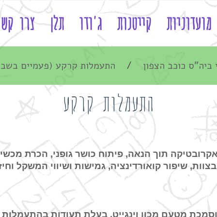
מועדוניות
קייטנות
ג'ודו
תלן
צרו קשר
 ביה"ס כוכב הצפון
התעמלות קרקע (פעמיים בשבוע)
התעמלות קרקע
אקרובטיקה תוך הנאה, פיתוח כושר גופני, הכרת מכש
וות, שיפור קואורדינציה, גמישות ושיווי המשקל וחיז
מכת מטעם מכון וינגייט, בעלת תעודות בהתעמלות מ