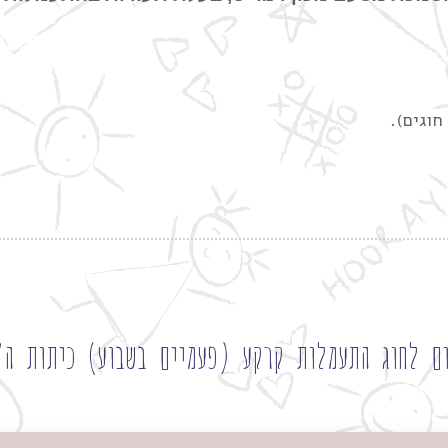
ם לחוג התעמלות קרקע (פעמיים בשבוע) כיתות ה'