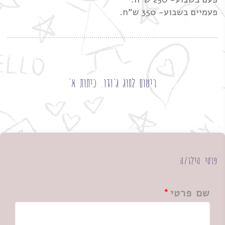
פעמיים בשבוע- 350 ש"ח.
רישום לחוג ג'ודו. כיתות א'
פרטי הילד/ה
שם פרטי