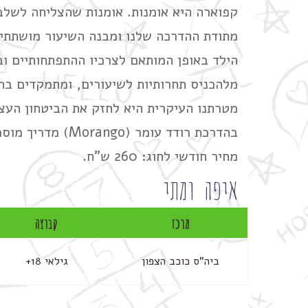
קפוארה היא אומנות. אומנות שהצליחה לשלב 
מתודת ההדרכה שלנו ומבנה השיעור מושתתים
הילד באופן המותאם לצרכיו ההתפתחותיים ובו
מלהכניס תחרותיות לשיעורים, ומתמקדים בחיז
מטרתנו העיקרית היא לחזק את הביטחון העצמ
בהדרכת רודד עומר (Morango) מדריך מוסמך מטעם וינגייט ובוגר תואר ראשון בפזיותרפיה.
מחיר חודשי לחוג: 260 ש"ח.
איפה ומתי
מרכז
קבוצה
ביה"ס כוכב הצפון
גילאי 18+