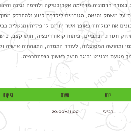
בצורה הרמונית מדהימה אקרובטיקה ולחימה נגינה ותיפוף,
 על משחק והנאה, הגורמים לילדכם לנוע ולהתחזק מתוך 
נים את יכולותיו באופן אשר יתרום לו פיזית ומנטלית בכל
וק חגורת הכתפיים, פיתוח קואורדינציה, חוש קצב, כישו
י ותחושת המסוגלות, לעודד התמדה, התפתחות אישית ולמי
יום
שעות
מיקום
רביעי
20:00-21:00