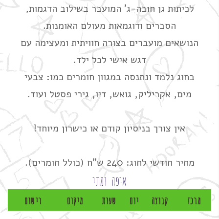
לכיתות גן חובה-ג' המועבר בשילוב הדגמות,
הסברים ודוגמאות מעולם האומנות.
הנושאים מועברים בצורה חוויתית ומעצימה עם
דגש אישי לכל ילד.
בחוג נלמד ונתנסה במגוון חומרים כמו: צבעי
מים, אקריליק, גואש, דיו, גירי פסטל ועוד.
אין צורך בניסיון קודם או כישרון מיוחד!
מחיר חודשי לחוג: 240 ש"ח (כולל חומרים).
איפה ומתי
מרכז
קבוצה
יום
שעות
מיקום
רישום