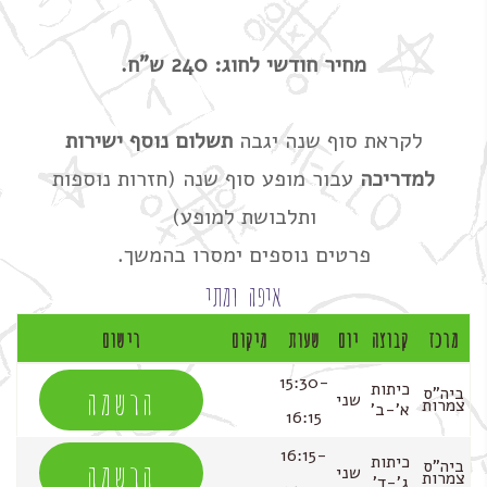
מחיר חודשי לחוג: 240 ש"ח.
לקראת סוף שנה יגבה
תשלום נוסף ישירות
למדריכה
עבור מופע סוף שנה (חזרות נוספות
ותלבושת למופע)
פרטים נוספים ימסרו בהמשך.
איפה ומתי
מרכז
קבוצה
יום
שעות
מיקום
רישום
15:30-
הרשמה
כיתות
ביה"ס
שני
צמרות
א'-ב'
16:15
16:15-
הרשמה
כיתות
ביה"ס
שני
צמרות
ג'-ד'